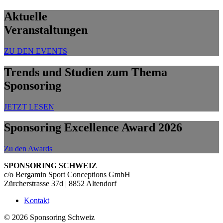
Aktuelle
Veranstaltungen
ZU DEN EVENTS
Trends und Studien zum Thema
Sponsoring
JETZT LESEN
Sponsoring Excellence Award 2026
Zu den Awards
nach oben
SPONSORING SCHWEIZ
c/o Bergamin Sport Conceptions GmbH
Zürcherstrasse 37d | 8852 Altendorf
Kontakt
© 2026 Sponsoring Schweiz