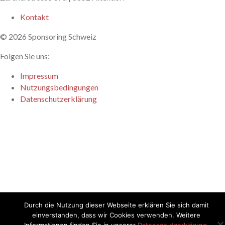
Kontakt
© 2026 Sponsoring Schweiz
Folgen Sie uns:
Linkedin
Impressum
Nutzungsbedingungen
Datenschutzerklärung
Durch die Nutzung dieser Webseite erklären Sie sich damit
einverstanden, dass wir Cookies verwenden. Weitere