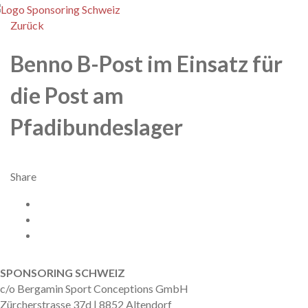
enu
Zurück
Benno B-Post im Einsatz für
die Post am
Pfadibundeslager
Share
Facebook
X
Twitter
nach oben
SPONSORING SCHWEIZ
c/o Bergamin Sport Conceptions GmbH
Zürcherstrasse 37d | 8852 Altendorf