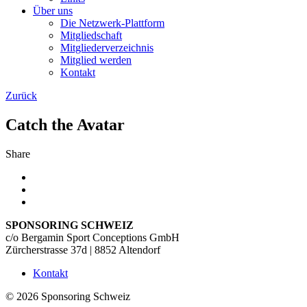
Über uns
Die Netzwerk-Plattform
Mitgliedschaft
Mitgliederverzeichnis
Mitglied werden
Kontakt
Zurück
Catch the Avatar
Share
Facebook
X
Twitter
nach oben
SPONSORING SCHWEIZ
c/o Bergamin Sport Conceptions GmbH
Zürcherstrasse 37d | 8852 Altendorf
Kontakt
© 2026 Sponsoring Schweiz