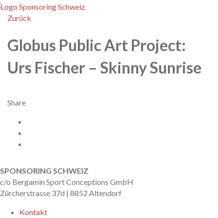
enu
Zurück
Globus Public Art Project:
Urs Fischer – Skinny Sunrise
Share
Facebook
X
Twitter
nach oben
SPONSORING SCHWEIZ
c/o Bergamin Sport Conceptions GmbH
Zürcherstrasse 37d | 8852 Altendorf
Kontakt